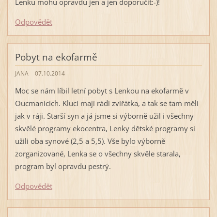
Lenku mohu opravdu jen a jen doporučit:-)!
Odpovědět
Pobyt na ekofarmě
JANA
07.10.2014
Moc se nám líbil letní pobyt s Lenkou na ekofarmě v
Oucmanicích. Kluci mají rádi zvířátka, a tak se tam měli
jak v ráji. Starší syn a já jsme si výborně užil i všechny
skvělé programy ekocentra, Lenky dětské programy si
užili oba synové (2,5 a 5,5). Vše bylo výborně
zorganizované, Lenka se o všechny skvěle starala,
program byl opravdu pestrý.
Odpovědět