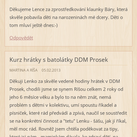
Děkujeme Lence za zprostředkování klaunky Báry, která
skvěle pobavila děti na narozeninách mé dcery. Děti o
tom mluví ještě dnes:-)
Odpovědět
Kurz hrátky s batolátky DDM Prosek
MARTINA A RÍŠA
05.02.2013
Děkuji Lenko za skvěle vedené hodiny hrátek v DDM
Prosek, chodili jsme se synem Ríšou celkem 2 roky od
jeho 6 měsíce věku a bylo to na něm znát, nemá
problém s dětmi v kolektivu, umí spoustu říkadel a
písniček, které rád předvádí a zpívá, naučil se soustředit
se na konkrétní činnost a "tetu" Lenku - šášu, jak jí říkal,
měl moc rád. Rovněž jsem chtěla poděkovat za tipy,
které jsi nám - maminkám dávala, ke zdraví dětí, na