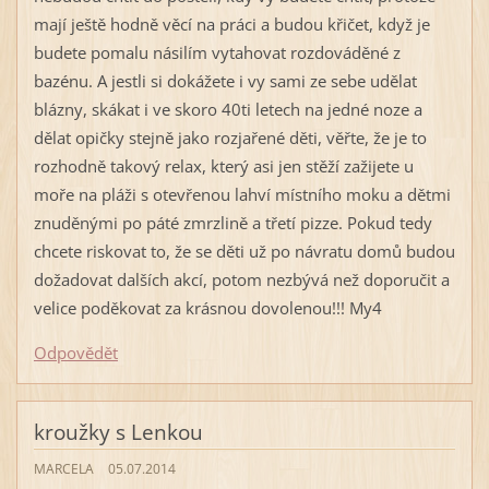
mají ještě hodně věcí na práci a budou křičet, když je
budete pomalu násilím vytahovat rozdováděné z
bazénu. A jestli si dokážete i vy sami ze sebe udělat
blázny, skákat i ve skoro 40ti letech na jedné noze a
dělat opičky stejně jako rozjařené děti, věřte, že je to
rozhodně takový relax, který asi jen stěží zažijete u
moře na pláži s otevřenou lahví místního moku a dětmi
znuděnými po páté zmrzlině a třetí pizze. Pokud tedy
chcete riskovat to, že se děti už po návratu domů budou
dožadovat dalších akcí, potom nezbývá než doporučit a
velice poděkovat za krásnou dovolenou!!! My4
Odpovědět
kroužky s Lenkou
MARCELA
05.07.2014