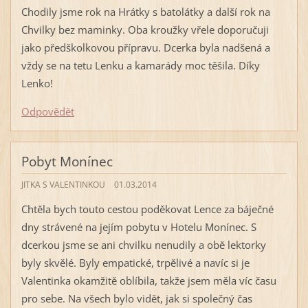
Chodily jsme rok na Hrátky s batolátky a další rok na
Chvilky bez maminky. Oba kroužky vřele doporučuji
jako předškolkovou přípravu. Dcerka byla nadšená a
vždy se na tetu Lenku a kamarády moc těšila. Díky
Lenko!
Odpovědět
Pobyt Monínec
JITKA S VALENTINKOU
01.03.2014
Chtěla bych touto cestou poděkovat Lence za báječné
dny strávené na jejím pobytu v Hotelu Monínec. S
dcerkou jsme se ani chvilku nenudily a obě lektorky
byly skvělé. Byly empatické, trpělivé a navíc si je
Valentinka okamžitě oblíbila, takže jsem měla víc času
pro sebe. Na všech bylo vidět, jak si společný čas