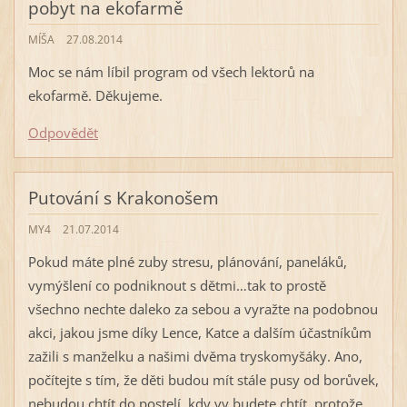
pobyt na ekofarmě
MÍŠA
27.08.2014
Moc se nám líbil program od všech lektorů na
ekofarmě. Děkujeme.
Odpovědět
Putování s Krakonošem
MY4
21.07.2014
Pokud máte plné zuby stresu, plánování, paneláků,
vymýšlení co podniknout s dětmi…tak to prostě
všechno nechte daleko za sebou a vyražte na podobnou
akci, jakou jsme díky Lence, Katce a dalším účastníkům
zažili s manželku a našimi dvěma tryskomyšáky. Ano,
počítejte s tím, že děti budou mít stále pusy od borůvek,
nebudou chtít do postelí, kdy vy budete chtít, protože