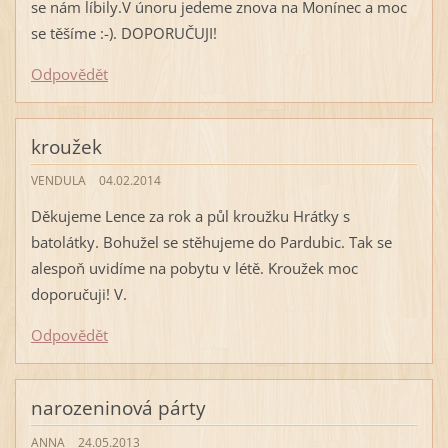
se nám líbily.V únoru jedeme znova na Monínec a moc
se těšíme :-). DOPORUČUJI!
Odpovědět
kroužek
VENDULA
04.02.2014
Děkujeme Lence za rok a půl kroužku Hrátky s
batolátky. Bohužel se stěhujeme do Pardubic. Tak se
alespoň uvidíme na pobytu v létě. Kroužek moc
doporučuji! V.
Odpovědět
narozeninová párty
ANNA
24.05.2013