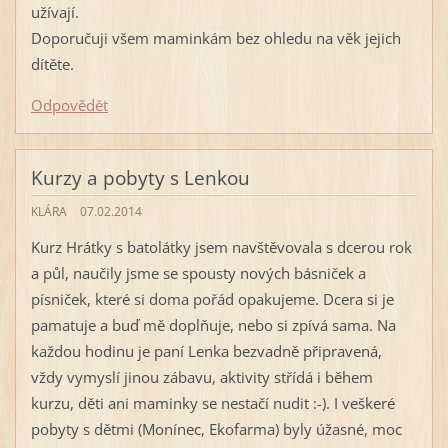
užívají.
Doporučuji všem maminkám bez ohledu na věk jejich
dítěte.
Odpovědět
Kurzy a pobyty s Lenkou
KLÁRA
07.02.2014
Kurz Hrátky s batolátky jsem navštěvovala s dcerou rok
a půl, naučily jsme se spousty nových básniček a
písniček, které si doma pořád opakujeme. Dcera si je
pamatuje a buď mě doplňuje, nebo si zpívá sama. Na
každou hodinu je paní Lenka bezvadně připravená,
vždy vymyslí jinou zábavu, aktivity střídá i během
kurzu, děti ani maminky se nestačí nudit :-). I veškeré
pobyty s dětmi (Monínec, Ekofarma) byly úžasné, moc