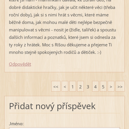
dobré didaktické hračky, jak je učit některé věci (třeba
roční doby), jak si s nimi hrát s věcmi, které máme
běžně doma, jak mohou malé děti nejlépe bezpečně
manipulovat s věcmi - nosit je (židle, talířek) a spoustu
dalších informací a poznatků, které jsem si odnesla za
ty roky z hrátek. Moc s Ríšou děkujeme a přejeme Ti
mnoho stejně spokojených rodičů a dětiček. :-)
Odpovědět
<<
<
1
2
3
4
5
>
>>
Přidat nový příspěvek
Jméno: