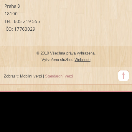
Praha 8
18100
TEL: 605 219 555
IČO: 17763029
© 2010 Všechna práva vyhrazena.
Vytvořeno službou
Webnode
Zobrazit:
Mobilní verzi
|
Standardní verzi