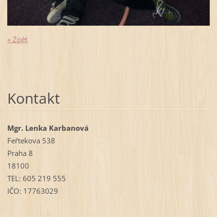
« Zpět
Kontakt
Mgr. Lenka Karbanová
Feřtekova 538
Praha 8
18100
TEL: 605 219 555
IČO: 17763029