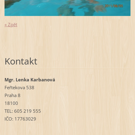
« Zpět
Kontakt
Mgr. Lenka Karbanová
Feřtekova 538
Praha 8
18100
TEL: 605 219 555
IČO: 17763029